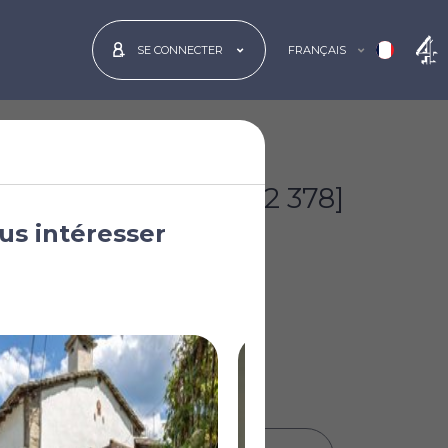
FRANÇAIS
SE CONNECTER
€165 000
[$192 378]
us intéresser