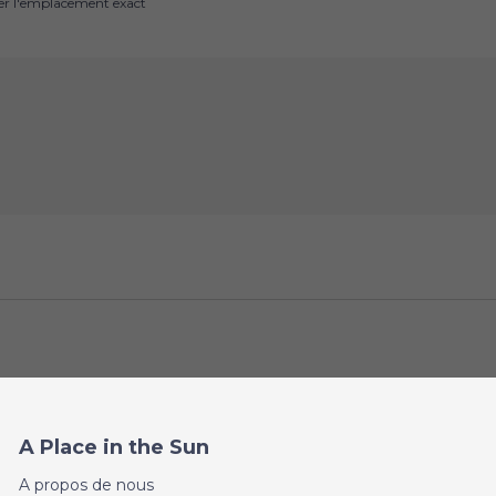
uer l'emplacement exact
A Place in the Sun
A propos de nous