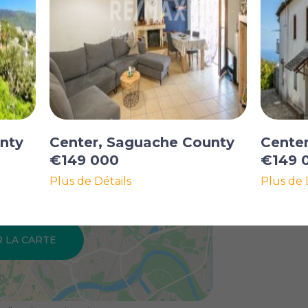
nty
Center, Saguache County
Cente
€149 000
€149 
Plus de Détails
Plus de 
R LA CARTE