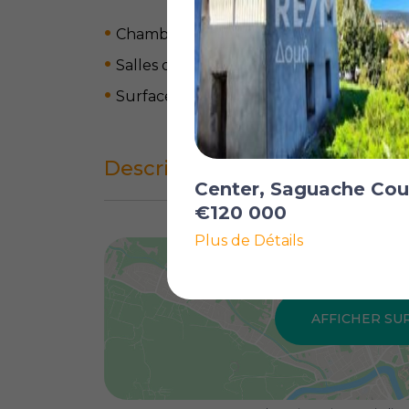
Chambres: 2
Salles de bain: 1
Surface habitable: 99 m
2
Description complète
Center, Saguache Cou
€120 000
Plus de Détails
AFFICHER SU