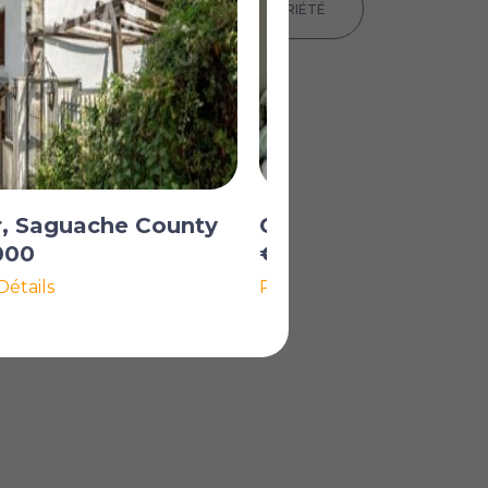
IMPRIMER LES DÉTAILS DE LA PROPRIÉTÉ
r, Saguache County
Center, Saguache 
000
€150 000
Détails
Plus de Détails