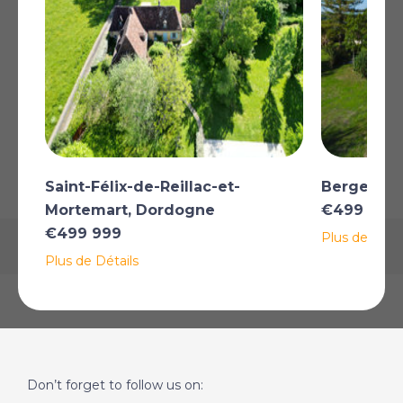
garantir leur exactitude, des erreurs ou des inexactitudes peuvent
subsister. La version originale de l'annonce fait foi.
AFFICHER SUR LA CARTE
La carte peut ne pas indiquer l'emplacement exact
Saint-Félix-de-Reillac-et-
Bergerac,
Mortemart, Dordogne
€499 999
€499 999
Plus de Détai
Plus de Détails
Don’t forget to follow us on: