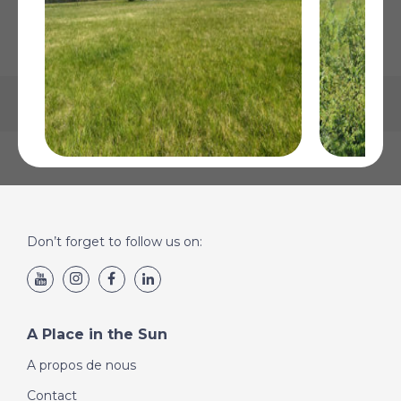
La carte peut ne pas indiquer l'emplacement exact
Bourdeilles, Dordogne
Eygurande
€31 600
Dordogne
€26 600
Plus de Détails
Don’t forget to follow us on:
Plus de Détai
A Place in the Sun
A propos de nous
Contact