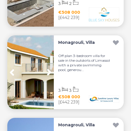
3
2
€508 000
[£442 239]
Monagrouli, Villa
Off plan 3-bedroom villa for
sale in the outskirts of Limassol
with a private swimming
pool, generou...
3
3
€508 000
[£442 239]
Monagrouli, Villa