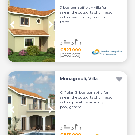
3 bedroom off plan villa for
sale in the outskirts of Limassol
with a swimming pool From
tranqui...
3
3
€521 000
[£453 556]
Monagrouli, Villa
Off plan 3-bedroom villa for
sale in the outskirts of Limassol
with a private swimming
pool, generou...
3
3
€513 000