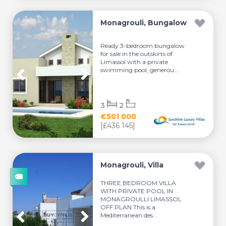
Monagrouli, Bungalow
Ready 3-bedroom bungalow
for sale in the outskirts of
Limassol with a private
swimming pool, generou...
3
2
€501 000
[£436 145]
Monagrouli, Villa
THREE BEDROOM VILLA
WITH PRIVATE POOL IN
MONAGROULLI LIMASSOL
OFF PLAN This is a
Mediterranean des...