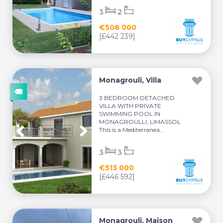
3
2
€508 000
[£442 239]
Monagrouli, Villa
3 BEDROOM DETACHED
VILLA WITH PRIVATE
SWIMMING POOL IN
MONAGROULLI, LIMASSOL
This is a Mediterranea...
3
3
€513 000
[£446 592]
Monagrouli, Maison