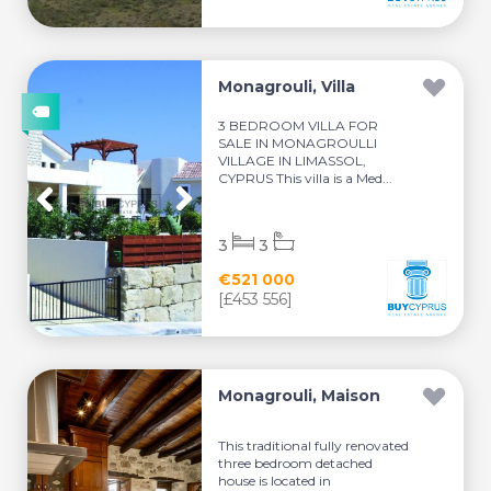
Monagrouli, Villa
3 BEDROOM VILLA FOR
SALE IN MONAGROULLI
VILLAGE IN LIMASSOL,
CYPRUS This villa is a Med...
3
3
€521 000
[£453 556]
Monagrouli, Maison
This traditional fully renovated
three bedroom detached
house is located in