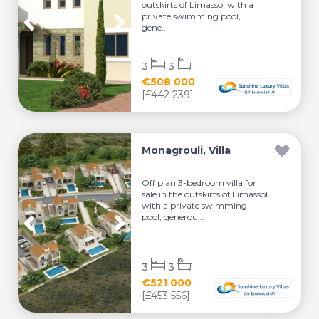
outskirts of Limassol with a
private swimming pool,
gene...
3
3
€508 000
[£442 239]
Monagrouli, Villa
Off plan 3-bedroom villa for
sale in the outskirts of Limassol
with a private swimming
pool, generou...
3
3
€521 000
[£453 556]