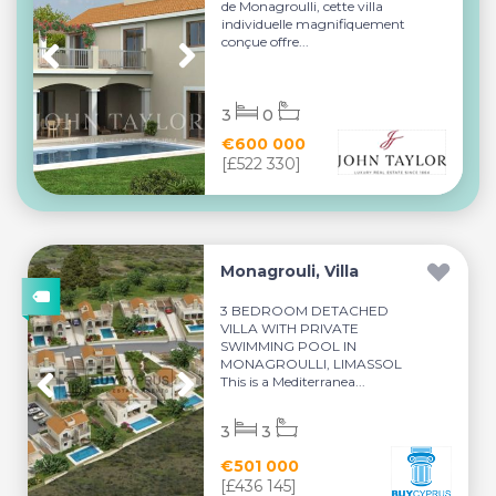
de Monagroulli, cette villa
individuelle magnifiquement
conçue offre...
3
0
€600 000
[£522 330]
Monagrouli, Villa
3 BEDROOM DETACHED
VILLA WITH PRIVATE
SWIMMING POOL IN
MONAGROULLI, LIMASSOL
This is a Mediterranea...
3
3
€501 000
[£436 145]