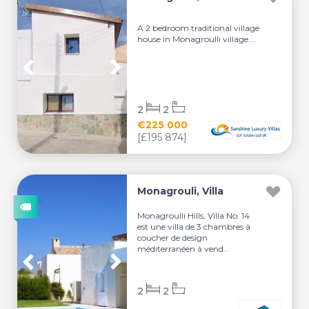
A 2 bedroom traditional village
house in Monagroulli village....
2
2
€225 000
[£195 874]
Monagrouli, Villa
Monagroulli Hills, Villa No. 14
est une villa de 3 chambres à
coucher de design
méditerranéen à vend...
2
2