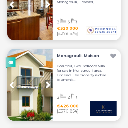
Monagroulli, Limassol, i...
3
3
€320 000
[£278 576]
Monagrouli, Maison
Beautiful, Two Bedroom Villa
for sale in Monagroulli area,
Limassol. The property is close
to amenit...
2
2
€426 000
[£370 854]