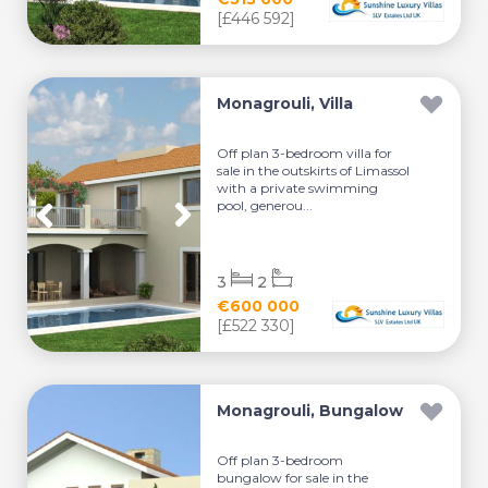
[£446 592]
Monagrouli, Villa
Off plan 3-bedroom villa for
sale in the outskirts of Limassol
with a private swimming
pool, generou...
3
2
€600 000
[£522 330]
Monagrouli, Bungalow
Off plan 3-bedroom
bungalow for sale in the