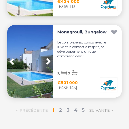
€424 000
[£369 113]
Monagrouli, Bungalow
Le complexe est conçu avec le
luxe et le confort à l'esprit, ce
développement unique
comprend des vi...
3
3
€501 000
[£436 145]
1
2
3
4
5
< PRÉCÉDENTE
SUIVANTE >