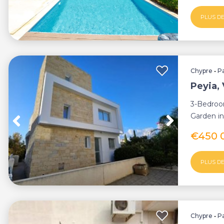
PLUS DE
Chypre
•
P
Peyia, 
3-Bedroom
Garden in
bathroom v
€450 
PLUS DE
Chypre
•
P