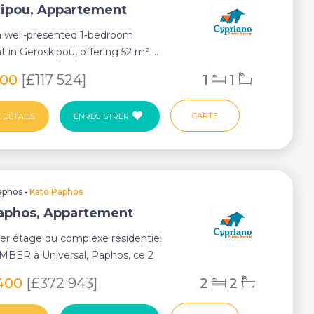
ipou, Appartement
 a well-presented 1-bedroom
 in Geroskipou, offering 52 m² ...
000
[£117 524]
1
1
CARTE
 DÉTAILS
ENREGISTRER
aphos
•
Kato Paphos
aphos, Appartement
1er étage du complexe résidentiel
EMBER à Universal, Paphos, ce 2
moderne ...
400
[£372 943]
2
2