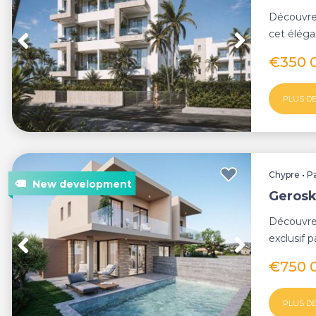
Découvrez
cet éléga
Apparteme
€350 
PLUS DE
Chypre
•
P
Geroski
Découvrez
exclusif 
recherché
€750 
PLUS DE