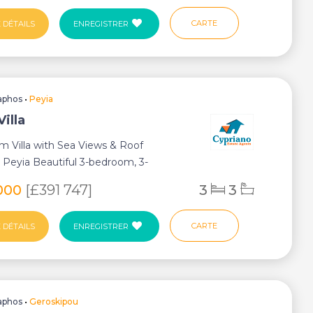
CARTE
 DÉTAILS
ENREGISTRER
aphos
•
Peyia
Villa
 Villa with Sea Views & Roof
 Peyia Beautiful 3-bedroom, 3-
illa loc...
000
[£391 747]
3
3
CARTE
 DÉTAILS
ENREGISTRER
aphos
•
Geroskipou