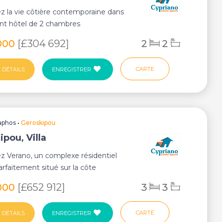
 la vie côtière contemporaine dans
nt hôtel de 2 chambres
nt situé dans l...
000
[£304 692]
2
2
CARTE
 DÉTAILS
ENREGISTRER
aphos
•
Geroskipou
pou, Villa
 Verano, un complexe résidentiel
parfaitement situé sur la côte
e de Gero...
000
[£652 912]
3
3
CARTE
 DÉTAILS
ENREGISTRER