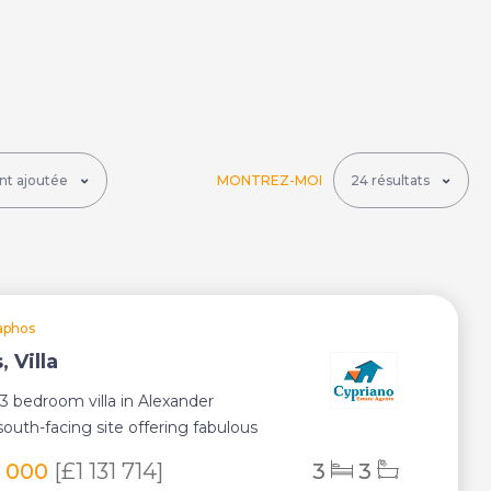
MONTREZ-MOI
aphos
 Villa
 3 bedroom villa in Alexander
south-facing site offering fabulous
an...
0 000
[£1 131 714]
3
3