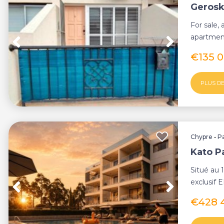
Gerosk
For sale,
apartment
€135 
PLUS DE
Chypre
•
P
Kato P
Situé au 
exclusif 
chambre 
€428 