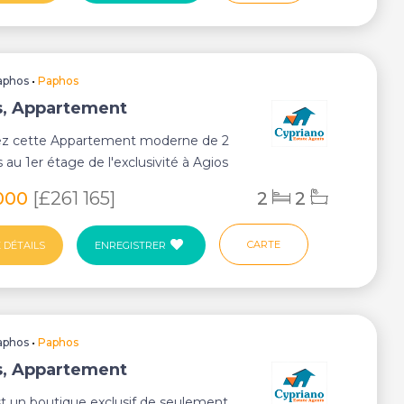
aphos
•
Paphos
, Appartement
z cette Appartement moderne de 2
au 1er étage de l'exclusivité à Agios
ph...
000
[£261 165]
2
2
CARTE
 DÉTAILS
ENREGISTRER
aphos
•
Paphos
, Appartement
t un boutique exclusif de seulement