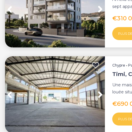
sept app
de Paphos.
€310 
PLUS DE
Chypre
•
P
Timi, 
Une maiso
louée sit
gouverne
€690 
PLUS DE