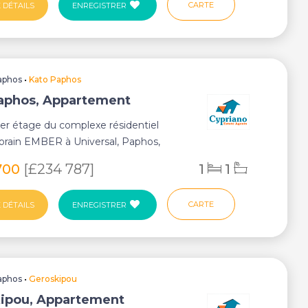
CARTE
 DÉTAILS
ENREGISTRER
aphos
•
Kato Paphos
aphos, Appartement
1er étage du complexe résidentiel
rain EMBER à Universal, Paphos,
tement é...
700
[£234 787]
1
1
CARTE
 DÉTAILS
ENREGISTRER
aphos
•
Geroskipou
ipou, Appartement