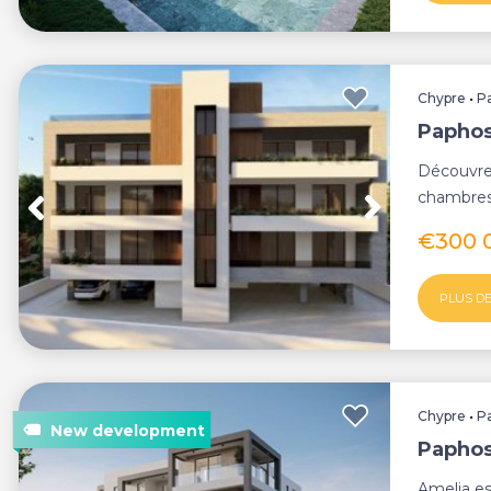
Chypre
•
P
Paphos
Découvre
chambres 
Pavlos, Pa
€300 
PLUS DE
Chypre
•
P
Paphos
Amelia es