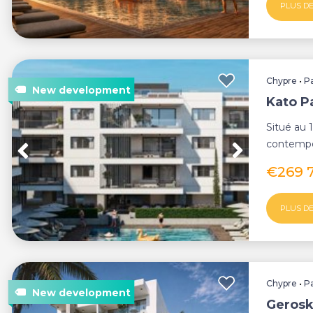
PLUS DE
Chypre
•
P
Kato P
Situé au 
contempo
cet appar
€269 
PLUS DE
Chypre
•
P
Gerosk