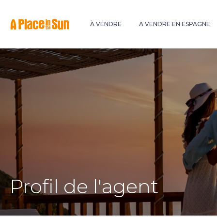
Premium
New development
À VENDRE
A VENDRE EN ESPAGNE
Profil de l'agent