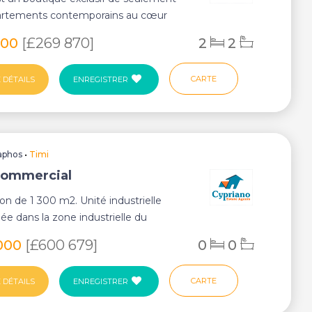
artements contemporains au cœur
 Offr...
000
[£269 870]
2
2
CARTE
 DÉTAILS
ENREGISTRER
aphos
•
Timi
Commercial
n de 1 300 m2. Unité industrielle
uée dans la zone industrielle du
ment de...
000
[£600 679]
0
0
CARTE
 DÉTAILS
ENREGISTRER