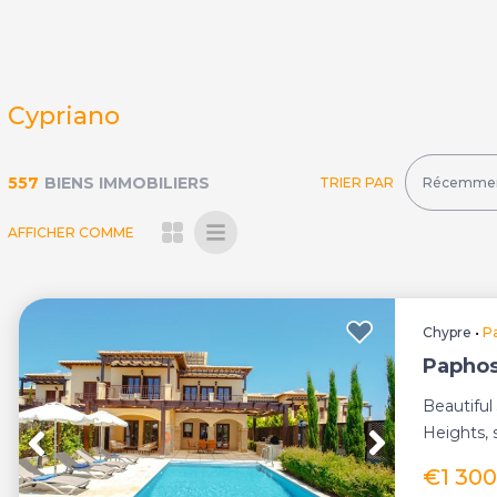
Cypriano
557
BIENS IMMOBILIERS
TRIER PAR
AFFICHER COMME
Chypre
•
P
Paphos,
Beautiful
Heights, 
sea views 
€1 30