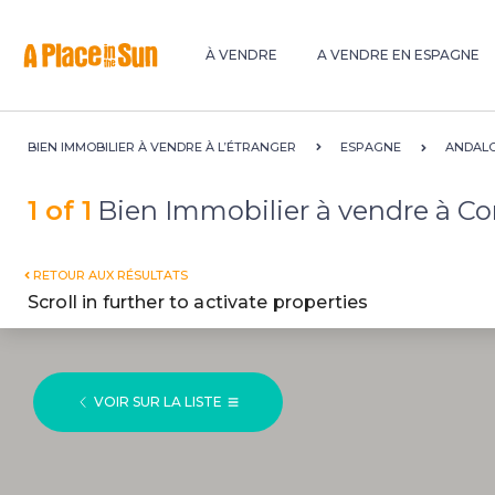
Premium
New development
À VENDRE
A VENDRE EN ESPAGNE
BIEN IMMOBILIER À VENDRE À L’ÉTRANGER
ESPAGNE
ANDALO
1 of 1
Bien Immobilier à vendre à C
RETOUR AUX RÉSULTATS
Scroll in further to activate properties
VOIR SUR LA LISTE