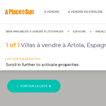
Premium
New development
À VENDRE
A VENDRE EN ESPAGNE
BIEN IMMOBILIER À VENDRE À L’ÉTRANGER
ESPAGNE
ANDALO
1 of 1
Villas à vendre à Artola, Espag
RETOUR AUX RÉSULTATS
Scroll in further to activate properties
VOIR SUR LA LISTE