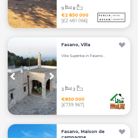
9
8
€2 850 000
[£2 481 066]
Fasano, Villa
Villa Superba in Fasano...
3
3
€850 000
[£739 967]
Fasano, Maison de
campagne