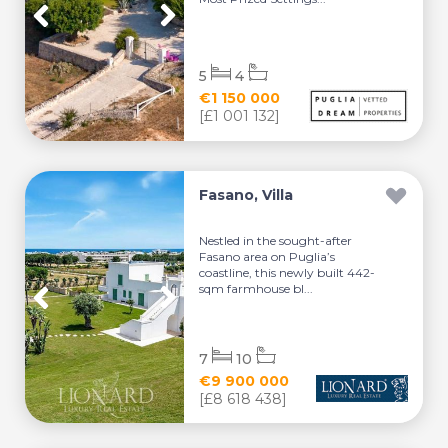
5
4
€1 150 000
[£1 001 132]
Fasano, Villa
Nestled in the sought-after
Fasano area on Puglia’s
coastline, this newly built 442-
sqm farmhouse bl...
7
10
€9 900 000
[£8 618 438]