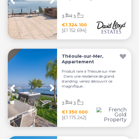
3
3
€1 324 100
[£1 152 694]
Théoule-sur-Mer,
Appartement
Produit rare à Théoule sur mer
: Dans une résidence de grand
standing, venez découvrir ce
magnifique...
3
3
€1 350 000
[£1 175 242]