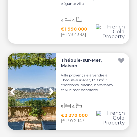
élégante villa ...
4
4
€1 990 000
[£1 732 393]
Théoule-sur-Mer,
Maison
Villa provençale à vendre à
Théoule-sur-Mer, 180 m², 5
chambres, piscine, hammam
et vue mer panorami...
5
4
€2 270 000
[£1 976 147]