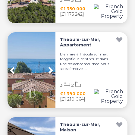
3
3
€1 350 000
[£1 175 242]
Théoule-sur-Mer,
Appartement
Bien rare à Théoule sur mer:
Magnifique penthouse dans
une résidence sécurisée. Vous
serez émerveil...
3
2
€1 390 000
[£1 210 064]
Théoule-sur-Mer,
Maison