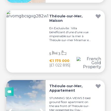
Théoule-sur-Mer,
Maison
En Exclusivite : Villa
bénéficiant d'une d'une vue
imprenable sur la mer à
Théoule-sur-mer Miramar e...
5
3
€1 175 000
[£1 022 895]
Théoule-sur-Mer,
Appartement
STUNNING SEA VIEWS 3 bed
ground floor apartment on
the sea front of Théoule-sur-
Mer presented by Dav...