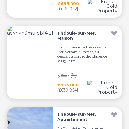
€695 000
[£605 032]
Théoule-sur-Mer,
Maison
En Exclusivite : A théoule-sur-
Mer, versant Miramar, au
dessus du port et des plages de
la Figueiret...
2
1
€735 000
[£639 854]
Théoule-sur-Mer,
Appartement
En Exclusivite : En domaine