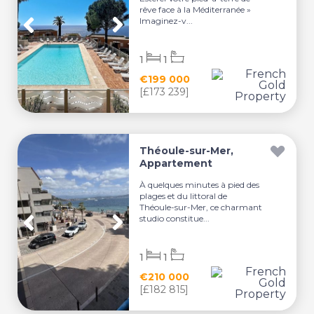
rêve face à la Méditerranée »
Imaginez-v...
1
1
€199 000
[£173 239]
Théoule-sur-Mer,
Appartement
À quelques minutes à pied des
plages et du littoral de
Théoule-sur-Mer, ce charmant
studio constitue...
1
1
€210 000
[£182 815]