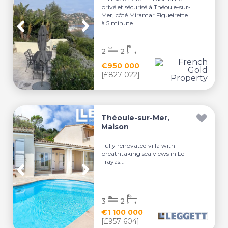
privé et sécurisé à Théoule-sur-
Mer, côté Miramar Figueirette
à 5 minute...
2
2
€950 000
[£827 022]
Théoule-sur-Mer,
Maison
Fully renovated villa with
breathtaking sea views in Le
Trayas...
3
2
€1 100 000
[£957 604]