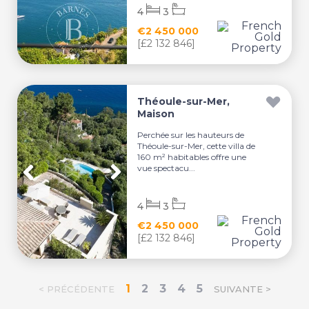
4
3
€2 450 000
[£2 132 846]
Théoule-sur-Mer,
Maison
Perchée sur les hauteurs de
Théoule-sur-Mer, cette villa de
160 m² habitables offre une
vue spectacu...
4
3
€2 450 000
[£2 132 846]
1
2
3
4
5
< PRÉCÉDENTE
SUIVANTE >