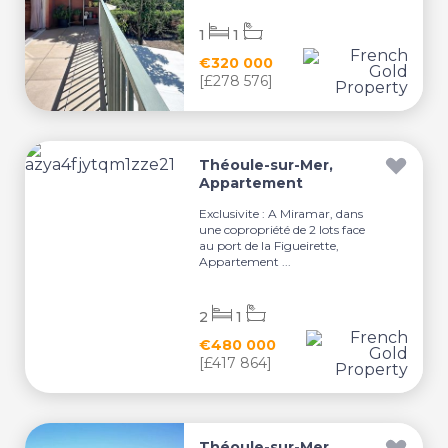
1
1
€320 000
[£278 576]
Théoule-sur-Mer,
Appartement
Exclusivite : A Miramar, dans
une copropriété de 2 lots face
au port de la Figueirette,
Appartement ...
2
1
€480 000
[£417 864]
Théoule-sur-Mer,