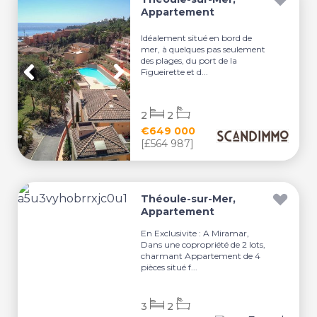
Appartement
Idéalement situé en bord de
mer, à quelques pas seulement
des plages, du port de la
Figueirette et d...
2
2
€649 000
[£564 987]
Théoule-sur-Mer,
Appartement
En Exclusivite : A Miramar,
Dans une copropriété de 2 lots,
charmant Appartement de 4
pièces situé f...
3
2