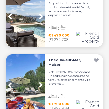
En position dominante, dans
un domaine résidentiel fermé,
la maison sur 2 niveaux,
dispose en rez de...
4
2
€1 470 000
[£1 279 708]
Théoule-sur-Mer,
Maison
Ref: 062026- 474 Nichée dans
un cadre paisible entourée de
verdure, cette charmante villa
provençal...
4
2
€1 700 000
[£1 479 934]