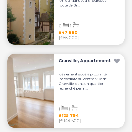
km du Mans et à 5 heures de
route de Br...
0
1
£47 880
[€55 000]
Granville, Appartement
Idéalement situé à proximité
immédiate du centre-ville de
Granville, dans un quartier
recherché perm...
1
1
£125 794
[€144 500]