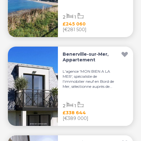
2
1
£245 060
[€281 500]
Benerville-sur-Mer,
Appartement
L'agence 'MON BIEN A LA
MER', spécialiste de
l'immobilier neuf en Bord de
Mer, sélectionne auprès de...
2
1
£338 644
[€389 000]