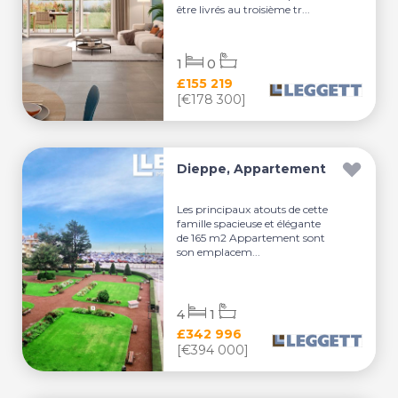
être livrés au troisième tr...
1
0
£155 219
[€178 300]
Dieppe, Appartement
Les principaux atouts de cette
famille spacieuse et élégante
de 165 m2 Appartement sont
son emplacem...
4
1
£342 996
[€394 000]