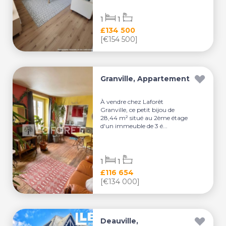
1
1
£134 500
[€154 500]
Granville, Appartement
À vendre chez Laforêt
Granville, ce petit bijou de
28,44 m² situé au 2ème étage
d'un immeuble de 3 é...
1
1
£116 654
[€134 000]
Deauville,