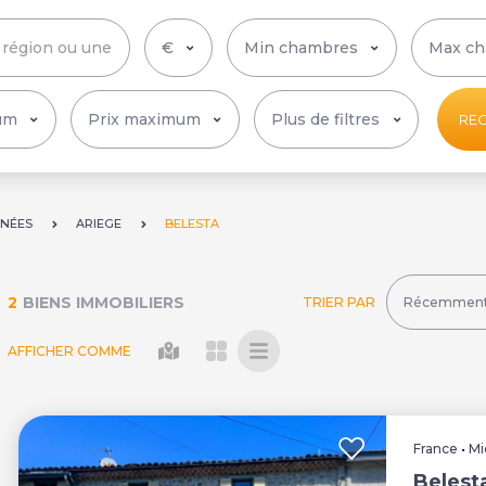
Plus de filtres
RE
ÉNÉES
ARIEGE
BELESTA
2
BIENS IMMOBILIERS
TRIER PAR
AFFICHER COMME
France
•
Mi
Belest