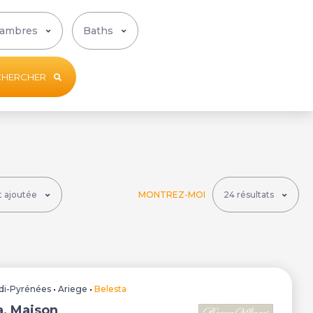
CHERCHER
MONTREZ-MOI
di-Pyrénées
•
Ariege
•
Belesta
a, Maison