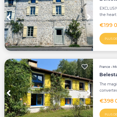
EXCLUSIV
the heart
minutes f
€199 
PLUS DE
France
•
Mi
Belest
The magic
converted
experience
€398 
PLUS DE