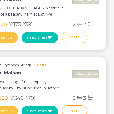
E TO BEAUX VILLAGES! Nestled in
 of a peaceful hamlet just five
rom Bélest...
000
[£173 239]
2
2
CARTE
 DÉTAILS
ENREGISTRER
di-Pyrénées
•
Ariege
•
Belesta
a, Maison
al setting of this property, a
 sawmill, must be seen, or rather
d, to b...
000
[£346 479]
8
3
CARTE
 DÉTAILS
ENREGISTRER