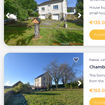
House bui
small hou
village wit
€135 
PLUS DE
France
•
Li
Chambe
This form
from the 
edge of a 
€155 
PLUS DE