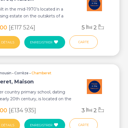
lt in the mid-1970’s located in a
sing estate on the outskirts of a
h a...
000
[£117 524]
5
2
CARTE
 DÉTAILS
ENREGISTRER
mousin
•
Corrèze
•
Chamberet
ret, Maison
er country primary school, dating
early 20th century, is located on the
...
000
[£134 935]
3
2
CARTE
 DÉTAILS
ENREGISTRER