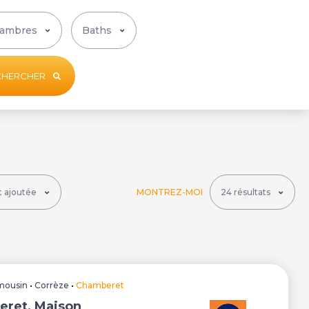
CHERCHER
MONTREZ-MOI
mousin
•
Corrèze
•
Chamberet
ret, Maison