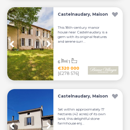
Castelnaudary, Maison
This 18th-century manor
house near Castelnaudary is a
gem with its original features
and serene surr...
6
1
€320 000
[£278 576]
Castelnaudary, Maison
Set within approximately 17
hectares (42 acres) of its own
land, this delightful stone
farmhouse enj...