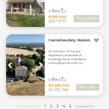
11
5
€595 000
[£517 977]
Castelnaudary, Maison
At the heart of this pre-
Napoleonic ensemble of
buildings lies an impressive
and substantial main ho...
11
9
€1 485 000
[£1 292 766]
1
2
3
4
5
< PRÉCÉDENTE
SUIVANTE >