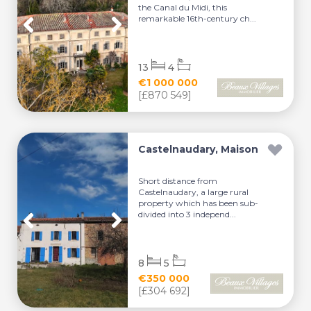
the Canal du Midi, this
remarkable 16th-century ch...
13
4
€1 000 000
[£870 549]
Castelnaudary, Maison
Short distance from
Castelnaudary, a large rural
property which has been sub-
divided into 3 independ...
8
5
€350 000
[£304 692]