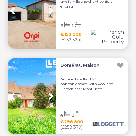
une famille cherchant confort
et prati...
3
1
€152 000
[£132 324]
Domérat, Maison
Architect’s Villa of 235 m²
habitable space with Pool and
Garden near Montluçon...
4
2
€296 800
[£258 379]