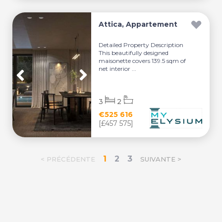
Attica, Appartement
Detailed Property Description
This beautifully designed
maisonette covers 139.5 sqm of
net interior ...
3
2
€525 616
[£457 575]
1
2
3
< PRÉCÉDENTE
SUIVANTE >