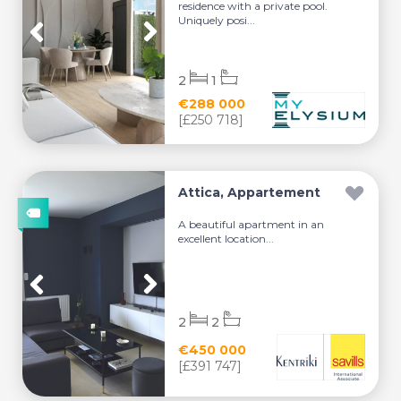
residence with a private pool.
Uniquely posi...
2
1
€288 000
[£250 718]
Attica, Appartement
A beautiful apartment in an
excellent location...
2
2
€450 000
[£391 747]