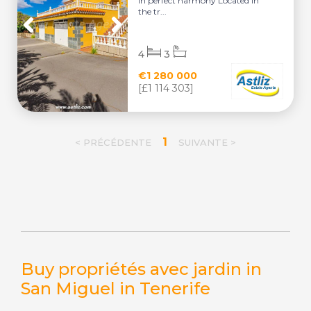
in perfect harmony Located in
the tr...
4
3
€1 280 000
[£1 114 303]
1
< PRÉCÉDENTE
SUIVANTE >
Buy propriétés avec jardin in
San Miguel in Tenerife