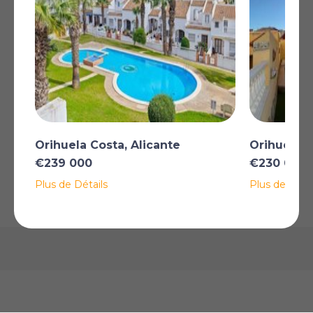
La résidence dispose de deux piscines, de jardins
paysagers et d'un espace détente. Idéalement située à
proximité des commerces, des plages et des services,
avec un accès facile à l'aéroport d'Alicante en 45
minutes.
Plus
Orihuela Costa, Alicante
Orihuela C
AFFICHER SUR LA CARTE
€239 000
€230 000
Plus de Détails
Plus de Détai
La carte peut ne pas indiquer l'emplacement exact