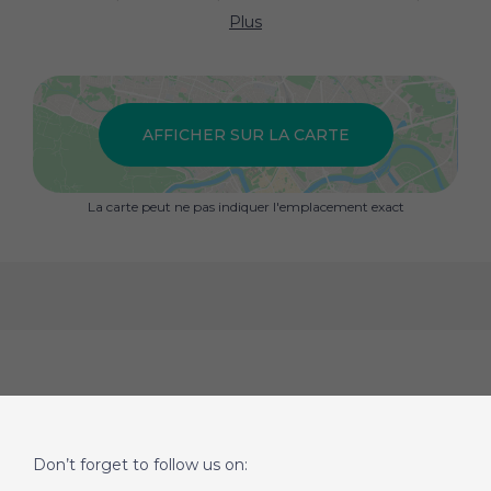
.
Plus
Votre conseiller Mon Bien A La Mer : Gérant - .fr Mon
Bien A La MER
Carte T Cpi 025 040
Rcp Acm Iard B1
AFFICHER SUR LA CARTE
La carte peut ne pas indiquer l'emplacement exact
Don’t forget to follow us on: