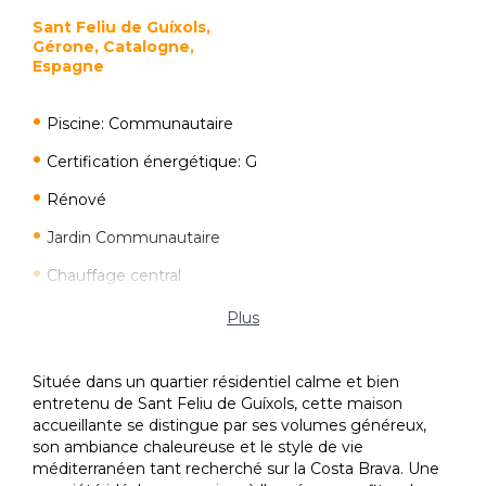
Sant Feliu de Guíxols,
Gérone, Catalogne,
Espagne
Piscine: Communautaire
Certification énergétique: G
Rénové
Jardin Communautaire
Chauffage central
Cuisine Indépendant
Plus
La cuisine est équipée
Située dans un quartier résidentiel calme et bien
La cuisine est rénovée
entretenu de Sant Feliu de Guíxols, cette maison
accueillante se distingue par ses volumes généreux,
Terrasse non vitrée
son ambiance chaleureuse et le style de vie
Avec vue sur la mer
méditerranéen tant recherché sur la Costa Brava. Une