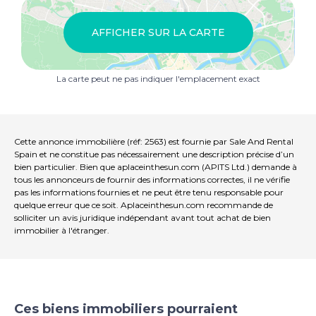
La propriété est équipée de fenêtres en aluminium de
haute qualité avec moustiquaires, assurant une
AFFICHER SUR LA CARTE
excellente isolation et une ventilation naturelle
optimale. Elle dispose également d'un chauffage
central au gaz naturel pour un confort thermique
La carte peut ne pas indiquer l'emplacement exact
optimal en toute saison.
Le garage fermé offre un espace généreux pour les
grands véhicules et un espace de rangement
supplémentaire pratique.
Cette annonce immobilière (réf: 2563) est fournie par Sale And Rental
Spain et ne constitue pas nécessairement une description précise d’un
Le complexe se distingue par ses jardins communs
bien particulier. Bien que aplaceinthesun.com (APITS Ltd.) demande à
bien entretenus et sa piscine accueillante, idéale pour
tous les annonceurs de fournir des informations correctes, il ne vérifie
pas les informations fournies et ne peut être tenu responsable pour
se rafraîchir et profiter du climat agréable de la région.
quelque erreur que ce soit. Aplaceinthesun.com recommande de
solliciter un avis juridique indépendant avant tout achat de bien
Sant Feliu de Guíxols est l'une des villes les plus prisées
immobilier à l'étranger.
de la Costa Brava, réputée pour ses plages, ses criques,
son port de plaisance, sa gastronomie et son ambiance
animée tout au long de l'année. La ville offre toutes les
commodités nécessaires, notamment des
commerces, des écoles, des installations sportives et
un excellent choix de restaurants et de lieux de loisirs.
Ces biens immobiliers pourraient