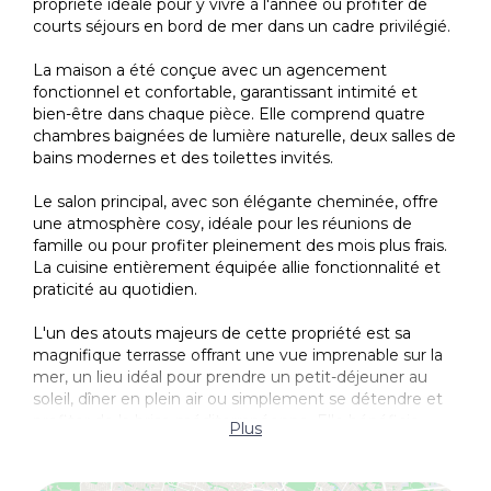
propriété idéale pour y vivre à l'année ou profiter de
Il a garage
courts séjours en bord de mer dans un cadre privilégié.
Il a des volets
La maison a été conçue avec un agencement
fonctionnel et confortable, garantissant intimité et
Le type de sol: parquet
bien-être dans chaque pièce. Elle comprend quatre
Débarras
chambres baignées de lumière naturelle, deux salles de
bains modernes et des toilettes invités.
Cheminée
Le salon principal, avec son élégante cheminée, offre
Placards intégrés
une atmosphère cosy, idéale pour les réunions de
famille ou pour profiter pleinement des mois plus frais.
La cuisine entièrement équipée allie fonctionnalité et
praticité au quotidien.
L'un des atouts majeurs de cette propriété est sa
magnifique terrasse offrant une vue imprenable sur la
mer, un lieu idéal pour prendre un petit-déjeuner au
soleil, dîner en plein air ou simplement se détendre et
profiter de la brise méditerranéenne. Elle bénéficie
Plus
également d'un charmant jardin privatif garantissant
intimité et espace extérieur agréable en toute saison.