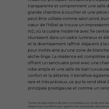
transparente et comprennent une salle d
grande chambre à coucher et une pièce 
peut être utilisée comme salon privé, bur
cœur de l'hôtel se trouve un impressionn
m2, où la cuisine moderne avec île centrale
réunissent dans un cadre lumineux et élég
et le divertissement raffiné. Adjacent à la c
pour invités ainsi qu'une zone de blanchi
sèche-linge. La résidence est complétée p
offrant un sanctuaire privé avec une cha
robe ample et une salle de bain luxueuse
confort et la détente. Il bénéficie égaleme
rare et très précieux, ce qui le rend idéa
principale prestigieuse et comme un ren
*Certaines descriptions de biens immobiliers sur ce site sont tra
Malgré tous nos efforts pour garantir leur exactitude, des erreur