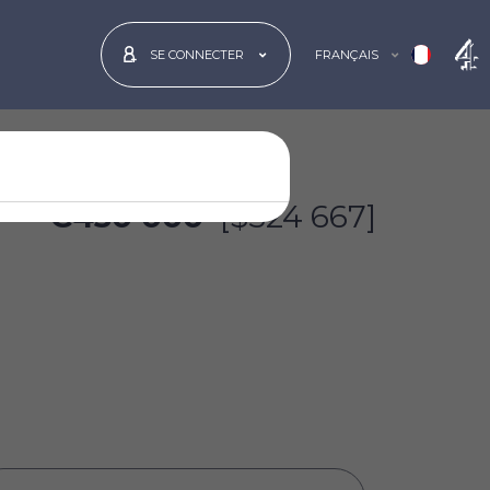
FRANÇAIS
SE CONNECTER
€450 000
[$524 667]