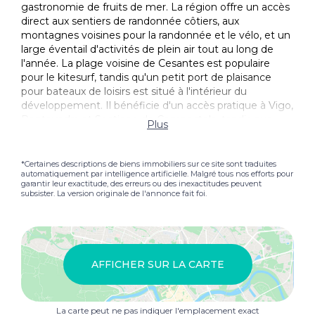
gastronomie de fruits de mer. La région offre un accès
direct aux sentiers de randonnée côtiers, aux
montagnes voisines pour la randonnée et le vélo, et un
large éventail d'activités de plein air tout au long de
l'année. La plage voisine de Cesantes est populaire
pour le kitesurf, tandis qu'un petit port de plaisance
pour bateaux de loisirs est situé à l'intérieur du
développement. Il bénéficie d'un accès pratique à Vigo,
Pontevedra et Santiago de Compostela, tandis que
Plus
l'aéroport de Vigo est situé à environ 16 km. Convient
comme propriété, option de retraite ou option à long
terme en vert.
*Certaines descriptions de biens immobiliers sur ce site sont traduites
automatiquement par intelligence artificielle. Malgré tous nos efforts pour
garantir leur exactitude, des erreurs ou des inexactitudes peuvent
subsister. La version originale de l'annonce fait foi.
AFFICHER SUR LA CARTE
La carte peut ne pas indiquer l'emplacement exact