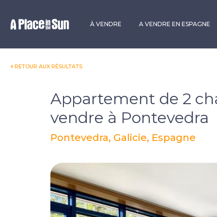
Premium
New development
À VENDRE
A VENDRE EN ESPAGNE
RETOUR AUX RÉSULTATS
Appartement de 2 ch
vendre à Pontevedra
Pontevedra, Galicie, Espagne