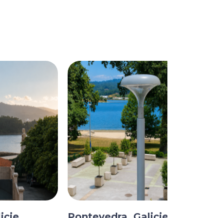
icie
Pontevedra, Galicie