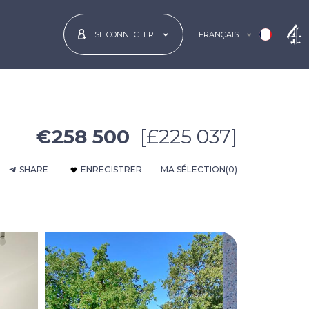
FRANÇAIS
SE CONNECTER
€258 500
[£225 037]
SHARE
ENREGISTRER
MA SÉLECTION
(0)