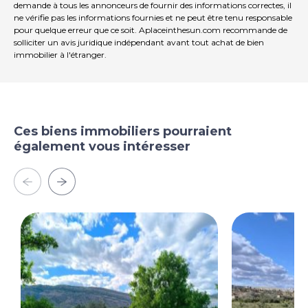
expertise particulière à Elda, Monovar, Pinoso, Sax,
demande à tous les annonceurs de fournir des informations correctes, il
ne vérifie pas les informations fournies et ne peut être tenu responsable
Villena, Aspe, Fortuna, Albacete et leurs environs.
pour quelque erreur que ce soit. Aplaceinthesun.com recommande de
Établis depuis 2004, nous mettons à votre service des
solliciter un avis juridique indépendant avant tout achat de bien
décennies d'expérience pour vous aider à trouver et
immobilier à l'étranger.
acquérir la maison de vos rêves. Nous vous
accompagnons à chaque étape pour que votre achat
en Espagne se déroule en toute sécurité et sans tracas.
Notre objectif n'est pas seulement de vous vendre un
bien, mais de vous aider à réaliser votre rêve et à
trouver la propriété qui vous correspond. Avec nous,
Ces biens immobiliers pourraient
vous êtes entre de bonnes mains. Contactez-nous dès
également vous intéresser
maintenant pour discuter, sans engagement, de la
manière dont vous aussi pouvez concrétiser vos rêves.