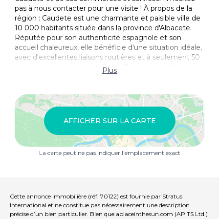
pas à nous contacter pour une visite ! À propos de la
région : Caudete est une charmante et paisible ville de
10 000 habitants située dans la province d'Albacete.
Réputée pour son authenticité espagnole et son
accueil chaleureux, elle bénéficie d'une situation idéale,
avec d'excellentes liaisons routières et à seulement 50
minutes des plages de la Costa Blanca et de l'aéroport
Plus
international d'Alicante. La proximité des montagnes
offre de nombreuses possibilités de randonnée et des
panoramas splendides. La ville, qui dispose de toutes
les commodités (commerces, centre de santé, marché
de producteurs, services de proximité), permet
AFFICHER SUR LA CARTE
d'accéder facilement aux grandes villes comme
Alicante, Murcie et Valence . C'est donc un lieu idéal
pour ceux qui recherchent la tranquillité tout en
La carte peut ne pas indiquer l'emplacement exact
profitant de la proximité des centres urbains et des
escapades côtières. À propos de nous : Nous
possédons un vaste portefeuille de propriétés sur la
Costa Blanca et la Costa Calida, et nous sommes
spécialisés dans les propriétés rurales, les villas, les
Cette annonce immobilière (réf: 70122) est fournie par Stratus
fincas, les terrains à bâtir et les projets clés en main
International et ne constitue pas nécessairement une description
dans les régions d'Alicante et de Murcie, avec une
précise d’un bien particulier. Bien que aplaceinthesun.com (APITS Ltd.)