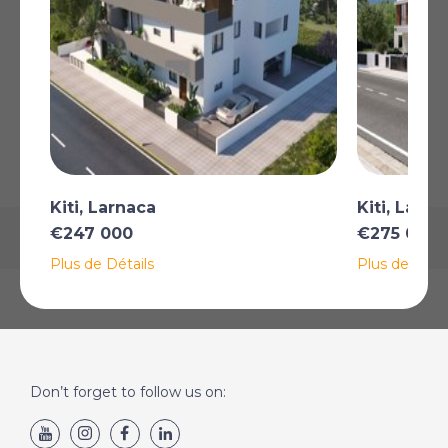
AFFICHER SUR LA CARTE
La carte peut ne pas indiquer l'emplacement exact
Kiti, Larnaca
Kiti, Larna
€247 000
€275 000
Plus de Détails
Plus de Détai
Don’t forget to follow us on: