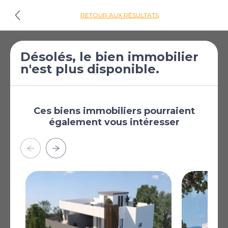
RETOUR AUX RÉSULTATS
Désolés, le bien immobilier
Cliquez ici pour
n'est plus disponible.
les plans d'étages
€300 000
Maison de 3
[£261 165]
chambres à vendre
Ces biens immobiliers pourraient
également vous intéresser
à Kiti
Kiti, Larnaca, Chypre
Unfurnished
Solar Water Heater
Separate Laundry Room
Plus