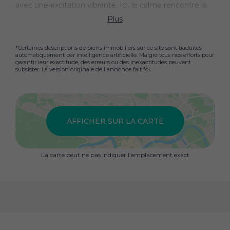
avec une excitation vibrante. Ici, le calme rencontre la
vivacité, créant une expérience inégalée à chaque coin
Plus
ensoleillé.
*Certaines descriptions de biens immobiliers sur ce site sont traduites
automatiquement par intelligence artificielle. Malgré tous nos efforts pour
garantir leur exactitude, des erreurs ou des inexactitudes peuvent
subsister. La version originale de l'annonce fait foi.
AFFICHER SUR LA CARTE
La carte peut ne pas indiquer l'emplacement exact