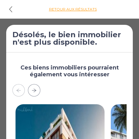
RETOUR AUX RÉSULTATS
Désolés, le bien immobilier
Cliquez ici pour
n'est plus disponible.
les plans d'étages
€950 000
Appartement de 3
[£827 022]
chambres à vendre
Ces biens immobiliers pourraient
également vous intéresser
à La Manga del Mar
Menor
La Manga del Mar Menor,
Murcie, Région de
Murcie, Espagne
Complexe d'appartements exclusif situé à seulement
50 mètres de la plage sur La Manga. Le complexe se
trouve à proximité de plusieurs zones commerciales,
incluant des supermarchés, des bars et des cafés, ainsi