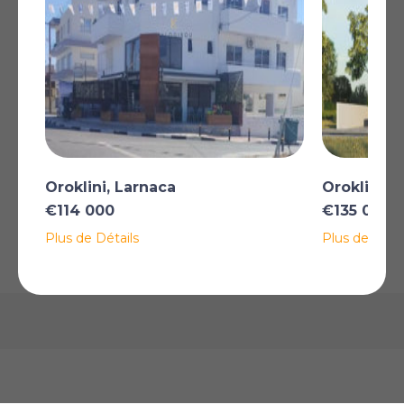
Plus
*Certaines descriptions de biens immobiliers sur ce site sont traduites
automatiquement par intelligence artificielle. Malgré tous nos efforts pour
garantir leur exactitude, des erreurs ou des inexactitudes peuvent
subsister. La version originale de l'annonce fait foi.
Oroklini, Larnaca
Oroklini, 
AFFICHER SUR LA CARTE
€114 000
€135 000
Plus de Détails
Plus de Détai
La carte peut ne pas indiquer l'emplacement exact