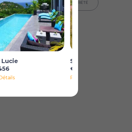
IMPRIMER LES DÉTAILS DE LA PROPRIÉTÉ
 Lucie
Sainte Lucie
456
€1 114 993
Détails
Plus de Détails