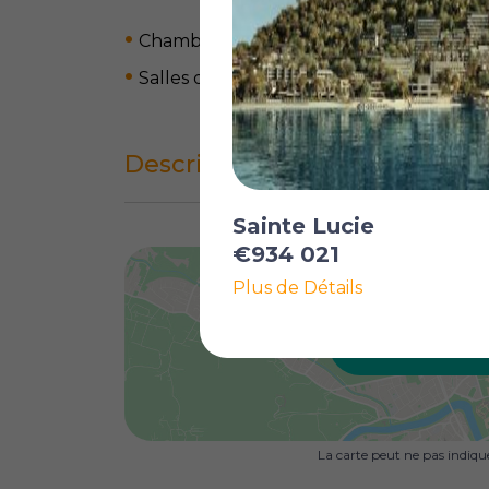
Chambres: 5
Salles de bain: 4
Description complète
Sainte Lucie
€934 021
Plus de Détails
AFFICHER SU
La carte peut ne pas indiq