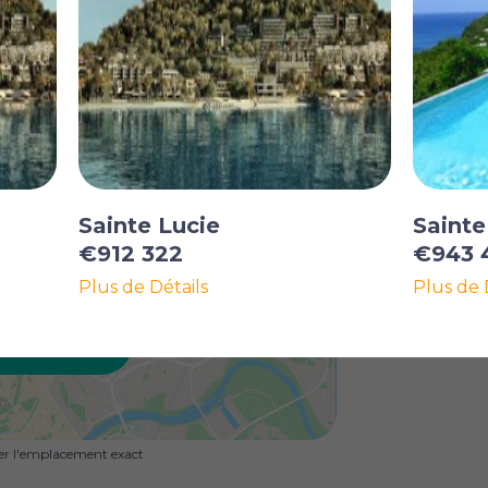
Sainte Lucie
Sainte
€912 322
€943 
Plus de Détails
Plus de 
R LA CARTE
uer l'emplacement exact