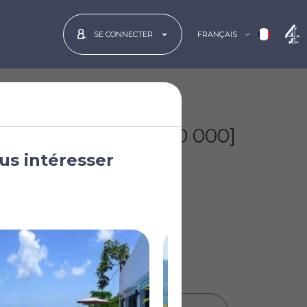
FRANÇAIS
SE CONNECTER
€1 114 993
[$1 300 000]
us intéresser