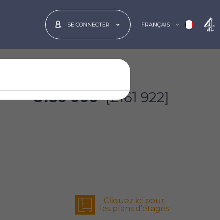
FRANÇAIS
SE CONNECTER
€186 000
[£161 922]
Cliquez ici pour
les plans d'étages