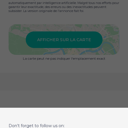
automatiquement par intelligence artificielle. Malgré tous nos efforts pour
garantir leur exactitude, des erreurs ou des inexactitudes peuvent
subsister. La version originale de l'annonce fait foi.
AFFICHER SUR LA CARTE
La carte peut ne pas indiquer l'emplacement exact
Don’t forget to follow us on: