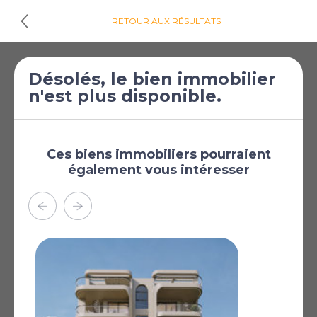
RETOUR AUX RÉSULTATS
Désolés, le bien immobilier
Cliquez ici pour
n'est plus disponible.
les plans d'étages
€260 000
Appartement de 2
[£226 343]
chambres à vendre
Ces biens immobiliers pourraient
également vous intéresser
à Nicosie
Nicosie, Chypre
Partially Furnished
Solar Water Heater
Elevator
Une résidence de deux chambres à coucher et deux