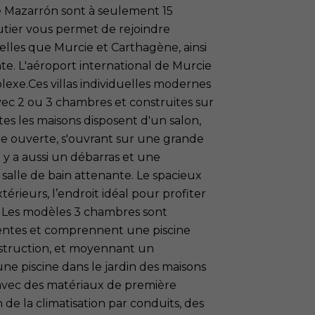
de Mazarrón sont à seulement 15
utier vous permet de rejoindre
telles que Murcie et Carthagène, ainsi
te. L'aéroport international de Murcie
exe.Ces villas individuelles modernes
avec 2 ou 3 chambres et construites sur
es les maisons disposent d'un salon,
ire ouverte, s'ouvrant sur une grande
il y a aussi un débarras et une
salle de bain attenante. Le spacieux
térieurs, l’endroit idéal pour profiter
a. Les modèles 3 chambres sont
rentes et comprennent une piscine
onstruction, et moyennant un
une piscine dans le jardin des maisons
 avec des matériaux de première
 de la climatisation par conduits, des