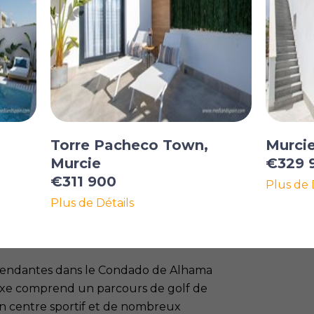
Torre Pacheco Town,
Murcie
Murcie
€329 
€311 900
Plus de 
Plus de Détails
dépendantes dans le Condado de Alhama
plexe comprend un parcours de golf de
un centre sportif et de nombreux