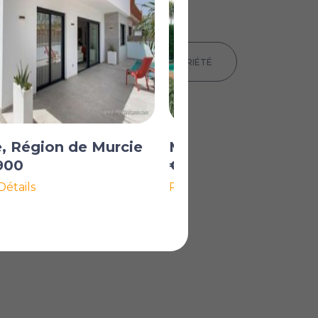
IMPRIMER LES DÉTAILS DE LA PROPRIÉTÉ
, Région de Murcie
Murcie, Région de 
900
€325 000
Détails
Plus de Détails