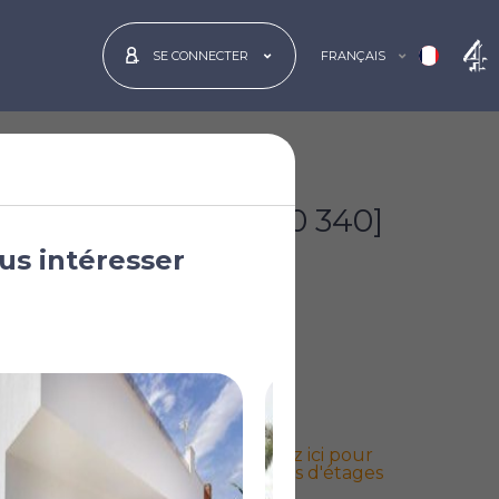
FRANÇAIS
SE CONNECTER
€345 000
[£300 340]
us intéresser
Cliquez ici pour
les plans d'étages