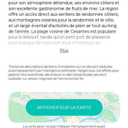
pour son atmosphère détendue, ses environs côtiers et
son excellente gastronomie de fruits de mer. La région
offre un accès direct aux sentiers de randonnée côtiers,
aux montagnes voisines pour la randonnée et le vélo,
et un large éventail d'activités de plein air tout au long
de l'année. La plage voisine de Cesantes est populaire
pour le kitesurf, tandis qu'un petit port de plaisance
pour bateaux de loisirs est situé à l'intérieur du
développement. La propriété bénéficie d'un accès
Plus
pratique à Vigo, Pontevedra et Santiago de
Compostela, tandis que l'aéroport de Vigo est situé à
environ 16 km. Plusieurs terrains de golf sont
*Certaines descriptions de biens immobiliers sur ce site sont traduites
automatiquement par intelligence artificielle. Malgré tous nos efforts pour
également accessibles en voiture. Residencial Picasso
garantir leur exactitude, des erreurs ou des inexactitudes peuvent
offre un équilibre idéal entre la vie en bord de mer, le
subsister. La version originale de l'annonce fait foi.
confort quotidien et le style de vie naturel qui
caractérise Green. Convient comme propriété, option
de retraite ou à long terme.
AFFICHER SUR LA CARTE
La carte peut ne pas indiquer l'emplacement exact