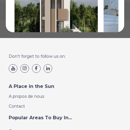
Don’t forget to follow us on:
Paphos, Paphos
Paphos, P
€250 050
€271 050
Plus de Détails
Plus de Détai
A Place in the Sun
A propos de nous
Contact
Popular Areas To Buy In...