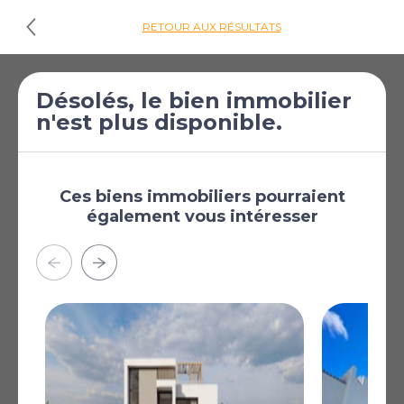
RETOUR AUX RÉSULTATS
€260 000
Maison de 2
Désolés, le bien immobilier
n'est plus disponible.
[£226 343]
chambres à vendre
à Paphos
Paphos, Paphos, Chypre
Ces biens immobiliers pourraient
également vous intéresser
Plus
AFFICHER SUR LA CARTE
La carte peut ne pas indiquer l'emplacement exact