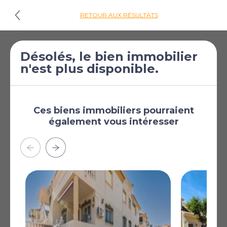
RETOUR AUX RÉSULTATS
€184 998
Appartement de 2
Désolés, le bien immobilier
n'est plus disponible.
[£161 050]
chambres à vendre
à Orihuela Costa
Orihuela Costa, Alicante,
Région de Valence,
Ces biens immobiliers pourraient
Espagne
également vous intéresser
Plus
AFFICHER SUR LA CARTE
La carte peut ne pas indiquer l'emplacement exact