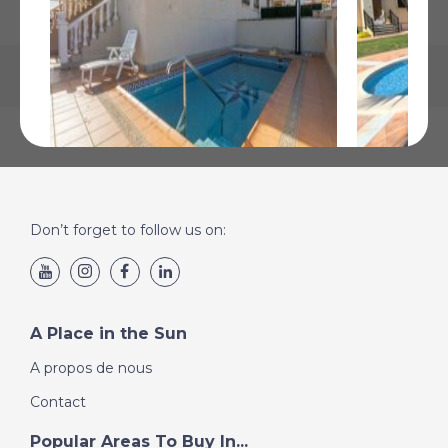
Villamartin, Alicante
Ciudad Qu
Don’t forget to follow us on:
€179 900
€169 000
Plus de Détails
Plus de Détai
A Place in the Sun
A propos de nous
Contact
Popular Areas To Buy In...