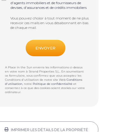
d'agents immobiliers et de fournisseurs de
devises, d'assurances et de crédits immobiliers
Vous pouvez choisir à tout moment de ne plus
recevoir ces mails en vous désabonnant en bas
de chaque mail.
A Place in the Sun enverra les informations ci-dessus
en votre nom à
Strand Properties S.L.
. En soumettant
ce formulaire, vous confirmez que vous acceptez les
Conditions d'utilisation de notre site Web
Conditions
d'utilisation
, notre
Politique de confidentialité
et
consentez à ce que des cookies soient stockés sur votre
ordinateur.
IMPRIMER LES DÉTAILS DE LA PROPRIÉTÉ