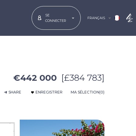
SE
FRANÇAIS
CONNECTER
€442 000
[£384 783]
SHARE
ENREGISTRER
MA SÉLECTION
(0)