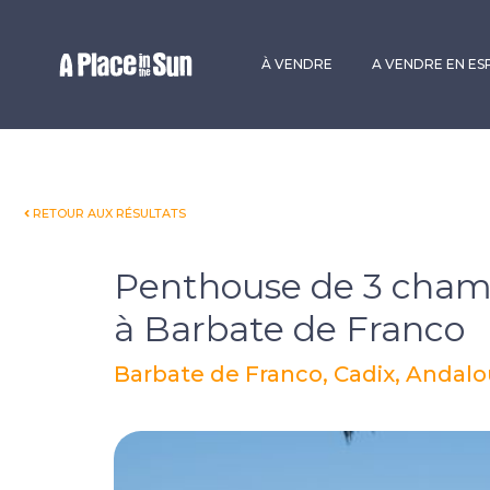
Premium
New development
À VENDRE
A VENDRE EN E
RETOUR AUX RÉSULTATS
Penthouse de 3 cham
à Barbate de Franco
Barbate de Franco, Cadix, Andal