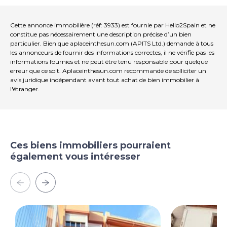
prendre un train pour Valence de Gandia. Très bien
connecté. Le terrain de golf d'Oliva Nova est à
quelques minutes en voiture du centre équestre.
Cette annonce immobilière (réf: 3933) est fournie par Hello2Spain et ne
constitue pas nécessairement une description précise d’un bien
particulier. Bien que aplaceinthesun.com (APITS Ltd.) demande à tous
les annonceurs de fournir des informations correctes, il ne vérifie pas les
informations fournies et ne peut être tenu responsable pour quelque
erreur que ce soit. Aplaceinthesun.com recommande de solliciter un
avis juridique indépendant avant tout achat de bien immobilier à
l'étranger.
Ces biens immobiliers pourraient
également vous intéresser