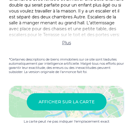
double qui serait parfaite pour un enfant plus âgé ou si
vous voulez travailler à la maison. Il y a un escalier et il
est séparé des deux chambres Autre. Escaliers de la
salle à manger menant au grand hall. L'atterrissage
avec place pour des chaises et une petite table, des
escaliers pour le Terrasse sur le toit et des portes vers:
Chambre à coucher 1 est une belle chambre principale
Plus
avec une fenêtre, un éclairage et une salle de bain.
Ensuite avec un bain, toilette, bidet, lavabo et une
fenêtre. La chambre 2 est une autre chambre double
*Certaines descriptions de biens immobiliers sur ce site sont traduites
automatiquement par intelligence artificielle. Malgré tous nos efforts pour
avec une fenêtre et un éclairage. Terrasse sur le toit est
garantir leur exactitude, des erreurs ou des inexactitudes peuvent
vraiment magnifique avec un auvent, vue sur les
subsister. La version originale de l'annonce fait foi.
montagnes, espace pour prendre le soleil, manger et
un barbecue. C'est une position ensoleillée. Ne
manquez pas cette occasion d'acheter un Maison avec
caractère, charme et dans une belle position dans cette
ville espagnole. Les plages sont à 15 minutes en
AFFICHER SUR LA CARTE
voiture, localement il y a des supermarchés, des bars,
des restaurants, de belles pistes de randonnée, des
pistes cyclables et c'est une ville sympathique. 1 heure
La carte peut ne pas indiquer l'emplacement exact
pour l'aéroport Valence et 1 heure 15 pour l'aéroport
Alicante. Il y a un bus pour Gandia et vous pouvez