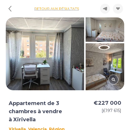
RETOUR AUX RÉSULTATS
€227 000
Appartement de 3
[£197 615]
chambres à vendre
à Xirivella
Xirivella, Valencia, Région