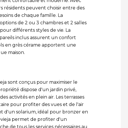
ement confortable et moderne. Avec
urs résidents peuvent choisir entre des
esoins de chaque famille. La
ptions de 2 ou 3 chambres et 2 salles
our différents styles de vie. La
appareils inclus assurent un confort
 sols en grès cérame apportent une
que maison.
ieja sont conçus pour maximiser le
opriété dispose d'un jardin privé,
 activités en plein air. Les terrasses
re pour profiter des vues et de l'air
nt d'un solarium, idéal pour bronzer en
revieja permet de profiter d'un
he de tous les services nécessaires au