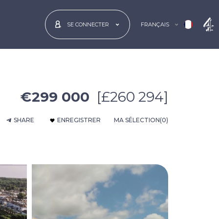
FRANÇAIS
SE CONNECTER
€299 000
[£260 294]
SHARE
ENREGISTRER
MA SÉLECTION
(0)