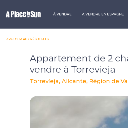
Premium
New development
À VENDRE
A VENDRE EN ESPAGNE
RETOUR AUX RÉSULTATS
Appartement de 2 ch
vendre à Torrevieja
Torrevieja, Alicante, Région de 