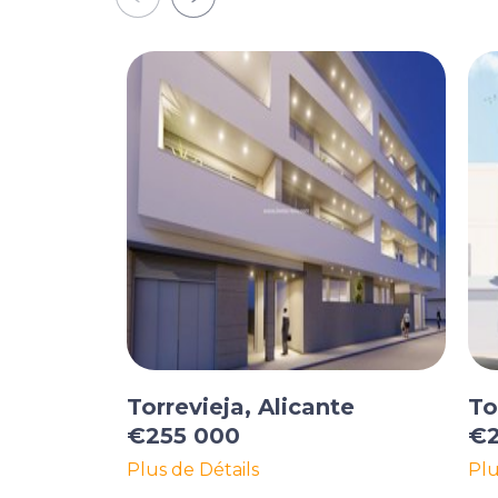
Torrevieja, Alicante
To
€255 000
€2
Plus de Détails
Plu