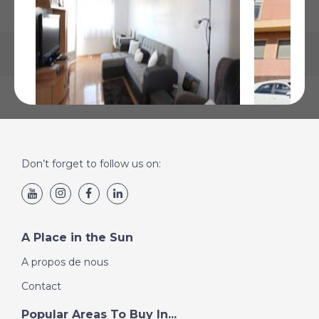
Jacarilla, Alicante
Formentera
Don’t forget to follow us on:
€79 950
€75 000
Plus de Détails
Plus de Détai
A Place in the Sun
A propos de nous
Contact
Popular Areas To Buy In...