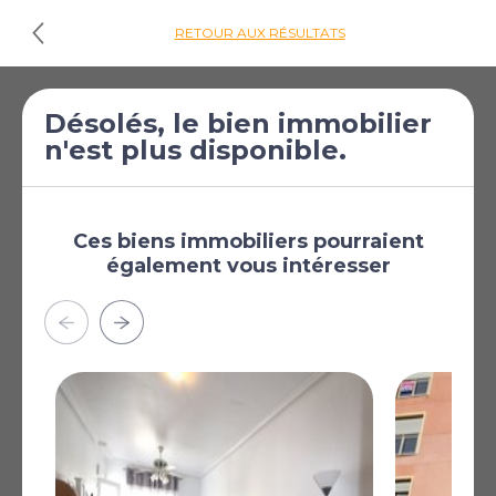
RETOUR AUX RÉSULTATS
€69 000
Appartement de 1
Désolés, le bien immobilier
n'est plus disponible.
[£60 068]
chambre à vendre à
Torrevieja
Torrevieja, Alicante,
Région de Valence,
Ces biens immobiliers pourraient
Espagne
également vous intéresser
Plus
AFFICHER SUR LA CARTE
La carte peut ne pas indiquer l'emplacement exact