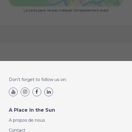
Nous Consulter pour visites.
La carte peut ne pas indiquer l'emplacement exact
Honoraires à la charge du vendeur. Dans une
copropriété de 22 lots. Aucune procédure n'est en
cours. Non soumis au Dpe. Les informations sur les
risques auxquels ce bien est exposé sont disponibles
sur le site Géorisques : .
Votre conseiller Mon Bien A La Mer : Gérant - .fr Mon
Bien A La MER
Carte T Cpi 025 040
Rcp Acm Iard B1
Don’t forget to follow us on:
A Place in the Sun
A propos de nous
Contact