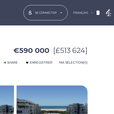
FRANÇAIS
SE CONNECTER
€590 000
[£513 624]
SHARE
ENREGISTRER
MA SÉLECTION
(0)