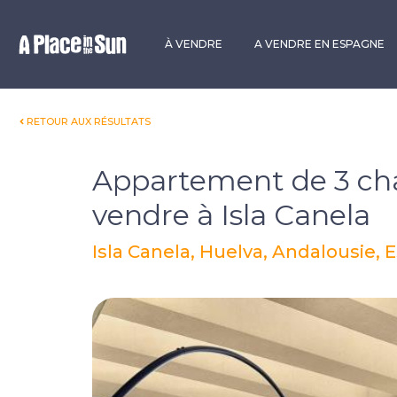
Premium
New development
À VENDRE
A VENDRE EN ESPAGNE
RETOUR AUX RÉSULTATS
Appartement de 3 ch
vendre à Isla Canela
Isla Canela, Huelva, Andalousie,