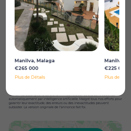
supplémentaire pour invités avec une zone de
blanchisserie pratique. Les points forts supplémentaires
incluent une vaste communauté Parking, Climatisation
(chaud et froid) et une orientation lumineuse
Exposition sud qui inonde la maison de lumière
naturelle, un système Smart Home avec capteurs, des
prises murales intelligentes, un système Climatisation,
un verrou de porte intelligent, un contrôle de chaudière
et une sonnette vidéo tous intégrés et accessibles à
distance depuis Internet. Que vous cherchiez une
Manilva, Malaga
Manilva, 
retraite de vacances parfaite ou une location
intelligente Investissement, cette propriété offre une
€265 000
€225 000
valeur exceptionnelle et une vie côtière imbattable.
Plus de Détails
Plus de Détai
Plus
*Certaines descriptions de biens immobiliers sur ce site sont traduites
automatiquement par intelligence artificielle. Malgré tous nos efforts pour
garantir leur exactitude, des erreurs ou des inexactitudes peuvent
subsister. La version originale de l'annonce fait foi.