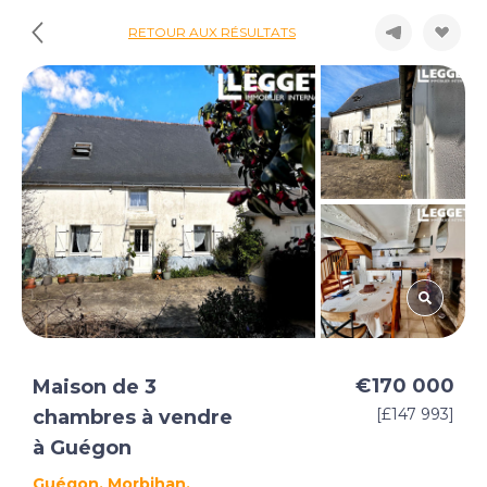
RETOUR AUX RÉSULTATS
€170 000
Maison de 3
[£147 993]
chambres à vendre
à Guégon
Guégon, Morbihan,