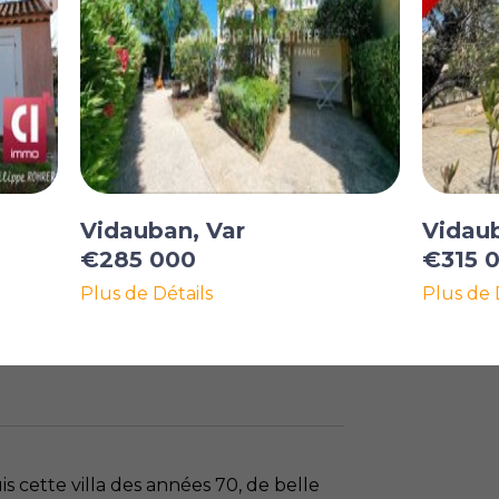
Vidauban, Var
Vidaub
€285 000
€315 
Plus de Détails
Plus de 
s cette villa des années 70, de belle