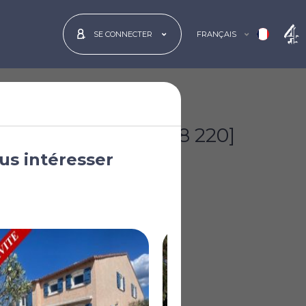
FRANÇAIS
SE CONNECTER
€400 000
[£348 220]
us intéresser