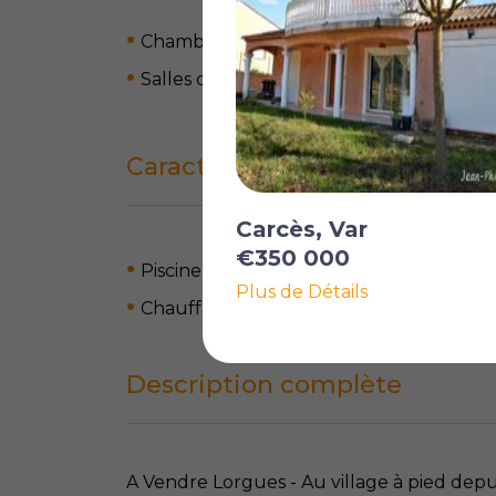
Chambres: 5
Salles de bain: 2
Caractéristiques
Carcès, Var
€350 000
Piscine
Plus de Détails
Chauffage électrique
Description complète
A Vendre Lorgues - Au village à pied depui