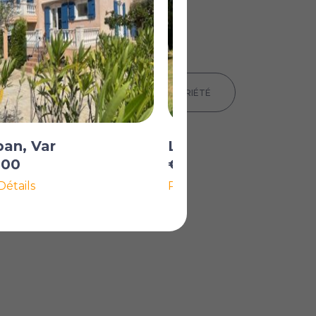
IMPRIMER LES DÉTAILS DE LA PROPRIÉTÉ
an, Var
La Bastide, Var
000
€330 000
Détails
Plus de Détails