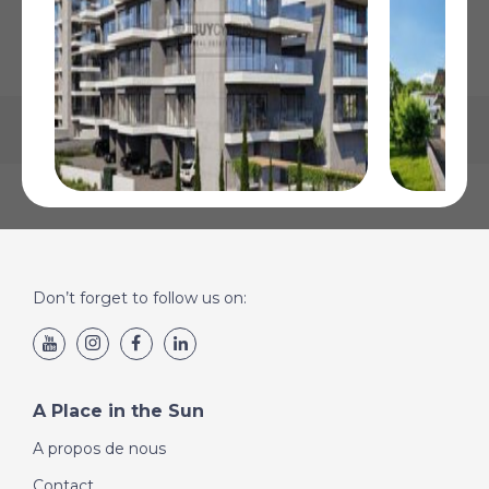
La carte peut ne pas indiquer l'emplacement exact
Konia, Paphos
Konia, Pa
€300 000
€320 000
Plus de Détails
Plus de Détai
Don’t forget to follow us on:
A Place in the Sun
A propos de nous
Contact