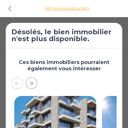
RETOUR AUX RÉSULTATS
Désolés, le bien immobilier
Cliquez ici pour
n'est plus disponible.
les plans d'étages
€330 000
Appartement de 2
[£287 281]
chambres à vendre
Ces biens immobiliers pourraient
également vous intéresser
à Konia
Konia, Paphos, Chypre
Plus
AFFICHER SUR LA CARTE