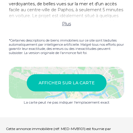
verdoyantes, de belles vues sur la mer et d'un accès
facile au centre-ville de Paphos, à seulement 5 minutes
en voiture. Le projet est idéalement situé à quelques
minutes des écoles privées, des supermarchés et à une
Plus
courte distance de l'aéroport international Paphos.
Chaque Appartement comprend un espace Parking
couvert privé, un Débarras privé et un accès à un
*Certaines descriptions de biens immobiliers sur ce site sont traduites
automatiquement par intelligence artificielle. Malgré tous nos efforts pour
barbecue communparfait pour les rassemblements
garantir leur exactitude, des erreurs ou des inexactitudes peuvent
dans un cadre serein.
subsister. La version originale de l'annonce fait foi.
AFFICHER SUR LA CARTE
La carte peut ne pas indiquer l'emplacement exact
Cette annonce immobilière (réf: MED-MVB101) est fournie par