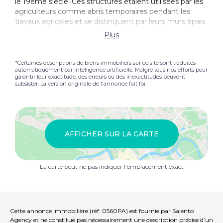
le 19ème siècle. Ces structures étaient utilisées par les
agriculteurs comme abris temporaires pendant les
travaux agricoles et se distinguent par leurs murs épais
en pierre locale et leurs toits voûtés ou légèrement
Plus
inclinés. Ces structures ont été conçues pour assurer
un intérieur frais pendant l'été et une protection contre
les éléments, ce qui les rend parfaites pour une
*Certaines descriptions de biens immobiliers sur ce site sont traduites
automatiquement par intelligence artificielle. Malgré tous nos efforts pour
utilisation fonctionnelle et durable. La rénovation du
garantir leur exactitude, des erreurs ou des inexactitudes peuvent
liame permettrait de créer une petite maison au
subsister. La version originale de l'annonce fait foi.
charme authentique, composée d'une cuisine, d'une
chambre et d'une salle de bain, préservant le style
architectural rural typique du Salento et donnant au
bien un caractère unique et évocateur. L'espace
extérieur offre un potentiel supplémentaire
AFFICHER SUR LA CARTE
d'amélioration, permettant la création d'un agréable
espace ombragé où l'on peut profiter de repas en plein
air ou de moments de détente entourés de nature. Il
La carte peut ne pas indiquer l'emplacement exact
est également possible de créer un barbecue, idéal
pour profiter des longues journées ensoleillées et de la
tranquillité de la campagne environnante. La
combinaison d'espaces intérieurs et extérieurs rend la
propriété idéale pour ceux qui recherchent une petite
Cette annonce immobilière (réf: 0560PA) est fournie par Salento
retraite où ils peuvent vivre leur vie quotidienne en
Agency et ne constitue pas nécessairement une description précise d’un