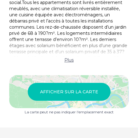
social.Tous les appartements sont livrés entièrement
meublés, avec une climatisation réversible installée,
une cuisine équipée avec électroménagers, un
débarras privé et l’accès à toutes les installations
communes. Les rez-de-chaussée disposent d’un jardin
privé de 68 à 190?m². Les logements intermédiaires
offrent une terrasse d’environ 10?m². Les derniers
étages avec solarium bénéficient en plus d’une grande
terrasse principale et d’un solarium privatif de 35 à 37?
m².Les résidents ont également accès à l’ensemble
Plus
des infrastructures haut de gamme du Santa Rosalía
Resort?: lac artificiel aux eaux cristallines, zones de
loisirs, espaces verts, club house, restaurants et sécurité
24h/24.Un choix idéal pour concilier usage personnel et
rentabilité locative, dans un environnement sécurisé et
AFFICHER SUR LA CARTE
recherché proche de la mer.
La carte peut ne pas indiquer l'emplacement exact