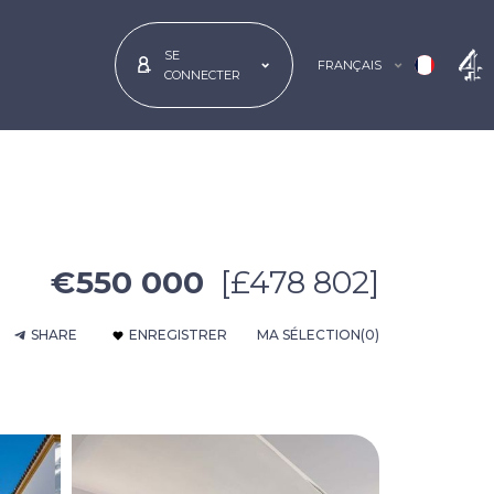
SE
FRANÇAIS
CONNECTER
€550 000
[£478 802]
SHARE
ENREGISTRER
MA SÉLECTION
(0)