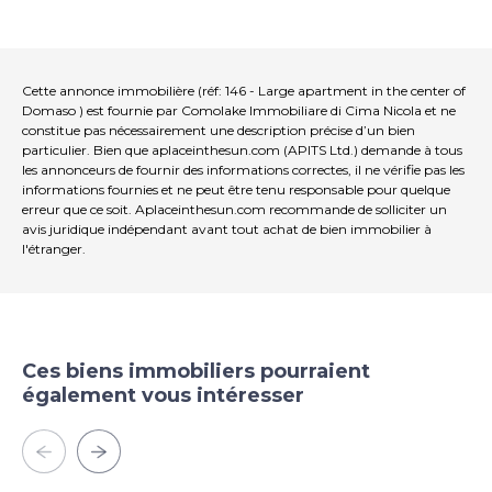
vendre à Domaso peuvent aller des appartements
modernes dans des résidences avec piscines et vues
de carte postale, aux maisons rustiques nécessitant
une rénovation ou aux villas Individuelle. En outre,
acheter un Maison chez Domaso est sans aucun doute
Cette annonce immobilière (réf: 146 - Large apartment in the center of
un Investissement sûr.
Domaso ) est fournie par Comolake Immobiliare di Cima Nicola et ne
constitue pas nécessairement une description précise d’un bien
particulier. Bien que aplaceinthesun.com (APITS Ltd.) demande à tous
les annonceurs de fournir des informations correctes, il ne vérifie pas les
informations fournies et ne peut être tenu responsable pour quelque
erreur que ce soit. Aplaceinthesun.com recommande de solliciter un
avis juridique indépendant avant tout achat de bien immobilier à
l'étranger.
Ces biens immobiliers pourraient
également vous intéresser