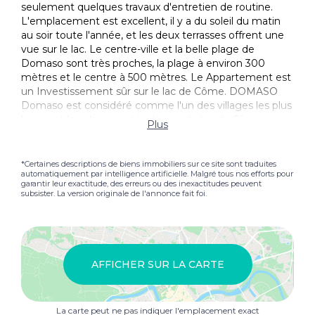
seulement quelques travaux d'entretien de routine.
L'emplacement est excellent, il y a du soleil du matin
au soir toute l'année, et les deux terrasses offrent une
vue sur le lac. Le centre-ville et la belle plage de
Domaso sont très proches, la plage à environ 300
mètres et le centre à 500 mètres. Le Appartement est
un Investissement sûr sur le lac de Côme. DOMASO
Domaso est considéré comme l'un des villages les plus
beaux et les plus caractéristiques du lac de Côme en
Plus
raison de sa position magnifique sur le lac Colico, de
son centre historique pratiquement intact caractérisé
par des maisons portiques, de son charmant petit port
*Certaines descriptions de biens immobiliers sur ce site sont traduites
automatiquement par intelligence artificielle. Malgré tous nos efforts pour
qui rappelle un village de pêcheurs tranquille, mais
garantir leur exactitude, des erreurs ou des inexactitudes peuvent
surtout de ses magnifiques plages de baignade au
subsister. La version originale de l'annonce fait foi.
sable fin et de sa célèbre tradition gastronomique et
vinicole (le célèbre vin Domasino est produit ici). Elle
est à 52 km de Côme, mais à seulement 20 minutes de
Menaggio grâce à ses nombreux tunnels lisses. En
termes de tourisme, Domaso est très recherchée, à la
AFFICHER SUR LA CARTE
fois pour sa beauté naturelle et pour sa proximité de
Valtellina et Engadine, à une heure de route de Sankt
Moritz et à 40 minutes de Madesimo. Les maisons à
La carte peut ne pas indiquer l'emplacement exact